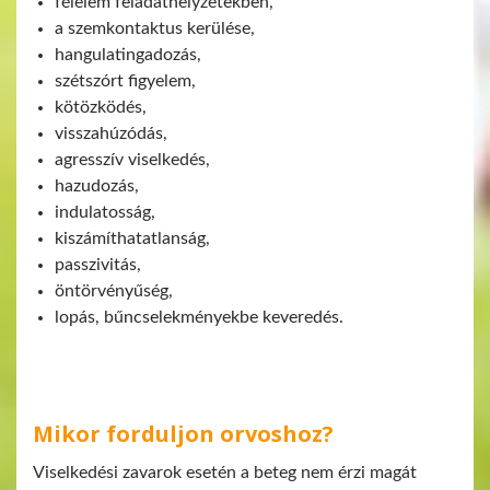
félelem feladathelyzetekben,
a szemkontaktus kerülése,
hangulatingadozás,
szétszórt figyelem,
kötözködés,
visszahúzódás,
agresszív viselkedés,
hazudozás,
indulatosság,
kiszámíthatatlanság,
passzivitás,
öntörvényűség,
lopás, bűncselekményekbe keveredés.
Mikor forduljon orvoshoz?
Viselkedési zavarok esetén a beteg nem érzi magát