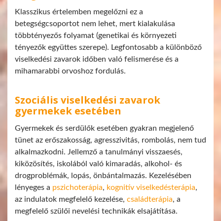
Klasszikus értelemben megelőzni ez a
betegségcsoportot nem lehet, mert kialakulása
többtényezős folyamat (genetikai és környezeti
tényezők együttes szerepe). Legfontosabb a különböző
viselkedési zavarok időben való felismerése és a
mihamarabbi orvoshoz fordulás.
Szociális viselkedési zavarok
gyermekek esetében
Gyermekek és serdülők esetében gyakran megjelenő
tünet az erőszakosság, agresszivitás, rombolás, nem tud
alkalmazkodni. Jellemző a tanulmányi visszaesés,
kiközösítés, iskolából való kimaradás, alkohol- és
drogproblémák, lopás, önbántalmazás. Kezelésében
lényeges a
pszichoterápia
,
kognitív viselkedésterápia
,
az indulatok megfelelő kezelése,
családterápia
, a
megfelelő szülői nevelési technikák elsajátítása.