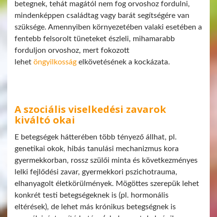
betegnek, tehát magától nem fog orvoshoz fordulni,
mindenképpen családtag vagy barát segítségére van
szüksége. Amennyiben környezetében valaki esetében a
fentebb felsorolt tüneteket észleli, mihamarabb
forduljon orvoshoz, mert fokozott
lehet
öngyilkosság
elkövetésének a kockázata.
A szociális viselkedési zavarok
kiváltó okai
E betegségek hátterében több tényező állhat, pl.
genetikai okok, hibás tanulási mechanizmus kora
gyermekkorban, rossz szülői minta és következményes
lelki fejlődési zavar, gyermekkori pszichotrauma,
elhanyagolt életkörülmények. Mögöttes szerepük lehet
konkrét testi betegségeknek is (pl. hormonális
eltérések), de lehet más krónikus betegségnek is