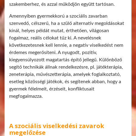
szakemberhez, és azzal működjön együtt tartósan.
Amennyiben gyermekkorú a szociális zavarban
szenvedő, célszerű, ha a szülő alternatív megoldásokat
kínál, helyes példát mutat, érthetően, világosan
fogalmaz, reális célokat tűz ki. A nevelésnek
következetesnek kell lennie, a negatív viselkedést nem
érdemes megerősíteni. A nyugodt, pozitív,
kiegyensúlyozott magatartás építő jellegű. Különböző
segítő technikák állnak rendelkezésre, pl. játékterápia,
zeneterápia, művészetterápia, amelyek foglalkoztató,
esetleg közösségi játékok, és segítenek abban, hogy a
gyermek félelmeit, érzéseit, konfliktusait
megfogalmazza.
A szociális viselkedési zavarok
megelőzése