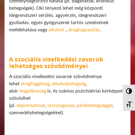
személyiségtorzító hatása (pl. daganatok, krónikus
betegségek). Oki tényező lehet még központi
idegrendszeri sérülés, agyvérzés, idegrendszeri
gyulladás, egyes gyógyszerek tartós szedésének
mellékhatása vagy
alkohol-
,
drogfogyasztás
.
A szociális viselkedési zavarok
lehetséges szövődményei
A szociális viselkedési zavarok szövődménye
lehet
drogfüggőség
,
alkoholbetegség
,
akár
öngyilkosság
is, és számos pszichiátriai kórképpel
Nagy 
szövődhet
(pl.
depresszióval
,
szorongással
,
pánikbetegséggel
,
Betűm
szenvedélybetegségekkel).