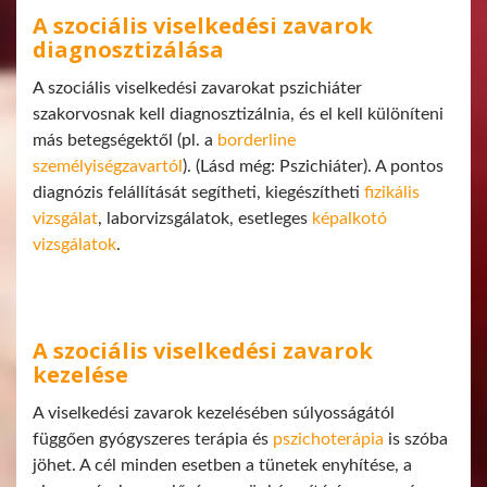
A szociális viselkedési zavarok
diagnosztizálása
A szociális viselkedési zavarokat pszichiáter
szakorvosnak kell diagnosztizálnia, és el kell különíteni
más betegségektől (pl. a
borderline
személyiségzavartól
). (Lásd még: Pszichiáter). A pontos
diagnózis felállítását segítheti, kiegészítheti
fizikális
vizsgálat
, laborvizsgálatok, esetleges
képalkotó
vizsgálatok
.
A szociális viselkedési zavarok
kezelése
A viselkedési zavarok kezelésében súlyosságától
függően gyógyszeres terápia és
pszichoterápia
is szóba
jöhet. A cél minden esetben a tünetek enyhítése, a