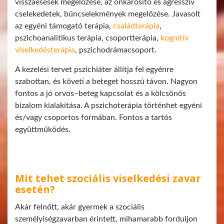
visszaesések megelőzése, az önkárosító és agresszív
cselekedetek, bűncselekmények megelőzése. Javasolt
az egyéni támogató terápia,
családterápia
,
pszichoanalitikus terápia, csoportterápia,
kognitív
viselkedésterápia
, pszichodrámacsoport.
A kezelési tervet pszichiáter állítja fel egyénre
szabottan, és követi a beteget hosszú távon. Nagyon
fontos a jó orvos–beteg kapcsolat és a kölcsönös
bizalom kialakítása. A pszichoterápia történhet egyéni
és/vagy csoportos formában. Fontos a tartós
együttműködés.
Mit tehet szociális viselkedési zavar
esetén?
Akár felnőtt, akár gyermek a szociális
személyiségzavarban érintett, mihamarabb forduljon