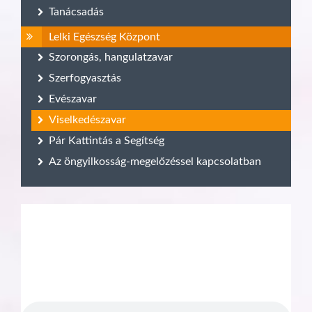
Tanácsadás
Lelki Egészség Központ
Szorongás, hangulatzavar
Szerfogyasztás
Evészavar
Viselkedészavar
Pár Kattintás a Segítség
Az öngyilkosság-megelőzéssel kapcsolatban