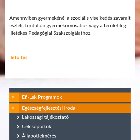
Amennyiben gyermekénél a szociális viselkedés zavarait
észleli, forduljon gyermekorvosához vagy a területileg
illetékes Pedagógiai Szakszolgálathoz.
letöltés
Efi-Lek Programok
Egészségfejlesztési Iroda
Lakossági tájékoztató
Célcsoportok
Állapotfelmérés