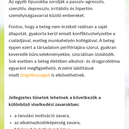
Az egyéb típusokba sorolják a passzív-agresszív,
szenzitív, depresszív, irritábilis és hipertím
személyiségzavarral küzdő embereket.
Fontos, hogy a beteg nem érzékeli reálisan a saját
állapotát, gyakorta kerül emiatt konfliktushelyzetbe a
családjával, esetleg munkahelyén kollégáival. A beteg
éppen ezért a társadalom perifériájára szorul, gyakran
keveredik bűncselekményekbe, szociálisan izolálódik.
Sok esetben a beteg életében alkohol- és drogprobléma
egyaránt megfigyelhető, érzelmi labilitásuk
miatt
öngyilkosságot
is elkövethetnek.
Jellegzetes tünetek lehetnek a következők a
különböző viselkedési zavarokban:
a tanulási motiváció zavara,
az alkalmazkodóképesség zavara,