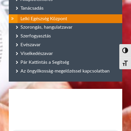
Tanácsadás
Lelki Egészség Központ
Szorongás, hangulatzavar
Szerfogyasztás
Evészavar
Nagy 
Viselkedészavar
Pár Kattintás a Segítség
Betűm
Az öngyilkosság-megelőzéssel kapcsolatban