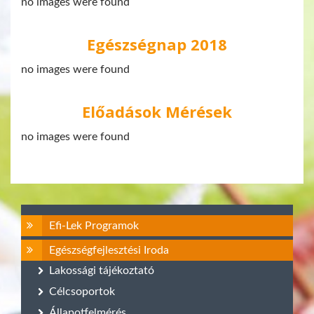
no images were found
Egészségnap 2018
no images were found
Előadások Mérések
no images were found
Efi-Lek Programok
Egészségfejlesztési Iroda
Lakossági tájékoztató
Célcsoportok
Állapotfelmérés