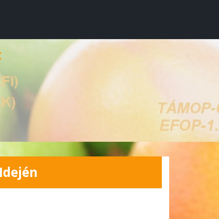
t
Idején