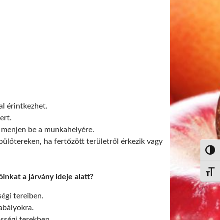
al érintkezhet.
ert.
ne menjen be a munkahelyére.
ülőtereken, ha fertőzött területről érkezik vagy
Nagy 
Betűm
nkat a járvány ideje alatt?
égi tereiben.
zabályokra.
össégi terekben.