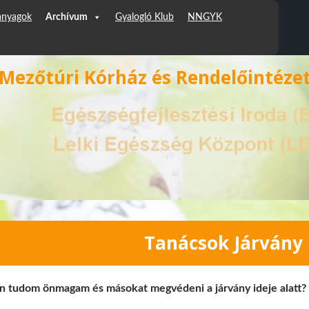
anyagok
Archívum
Gyalogló Klub
NNGYK
Mezőtúri Kórház és Rendelőintéze
Tanácsok Járvány 
 tudom önmagam és másokat megvédeni a járvány ideje alatt?