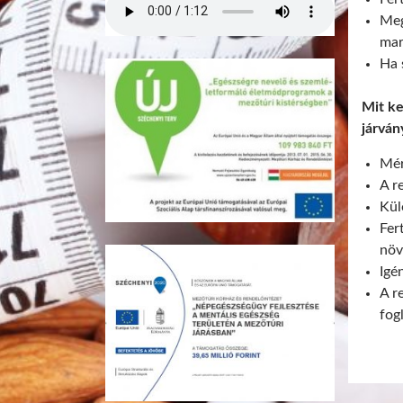
Meg
mar
Ha 
Mit ke
járván
Mér
A r
Kül
Fer
növ
Igé
A r
fog