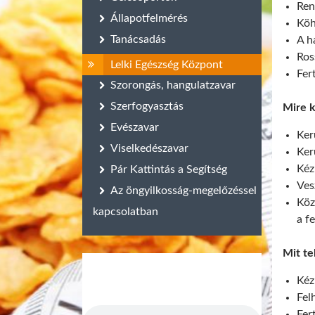
Ren
Állapotfelmérés
Köh
Tanácsadás
A h
Ros
Lelki Egészség Központ
Fer
Szorongás, hangulatzavar
Szerfogyasztás
Mire ke
Evészavar
Ker
Viselkedészavar
Ker
Kéz
Pár Kattintás a Segítség
Ves
Az öngyilkosság-megelőzéssel
Köz
kapcsolatban
a f
Mit te
Kéz
Fel
Fer