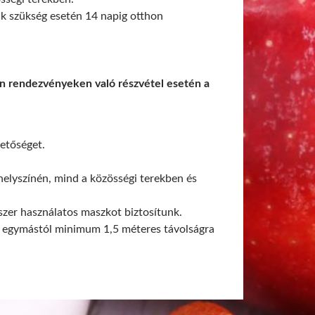
nk szükség esetén 14 napig otthon
yen rendezvényeken való részvétel esetén a
hetőséget.
helyszínén, mind a közösségi terekben és
szer használatos maszkot biztosítunk.
k egymástól minimum 1,5 méteres távolságra