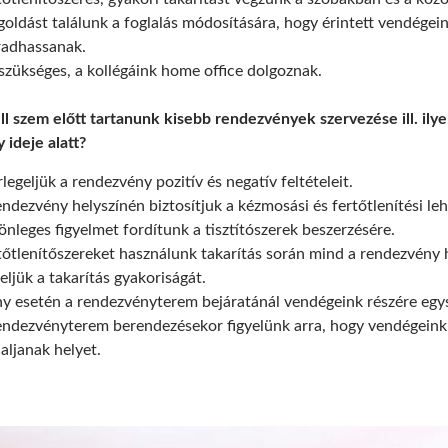
oldást találunk a foglalás módosítására, hogy érintett vendégei
adhassanak.
szükséges, a kollégáink home office dolgoznak.
ll szem előtt tartanunk kisebb rendezvények szervezése ill. il
y ideje alatt?
legeljük a rendezvény pozitív és negatív feltételeit.
endezvény helyszínén biztosítjuk a kézmosási és fertőtlenítési le
önleges figyelmet fordítunk a tisztítószerek beszerzésére.
tőtlenítőszereket használunk takarítás során mind a rendezvény 
eljük a takarítás gyakoriságát.
ny esetén a rendezvényterem bejáratánál vendégeink részére egy
endezvényterem berendezésekor figyelünk arra, hogy vendégein
laljanak helyet.