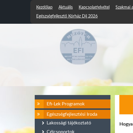
Kezdőlap
Aktuális
Kapcsolatfelvétel
Szakmai 
Egészségfejlesztő Kórház Díj 2026
Efi-Lek Programok
Egészségfejlesztési Iroda
Lakossági tájékoztató
Hogyan
Célcsoportok