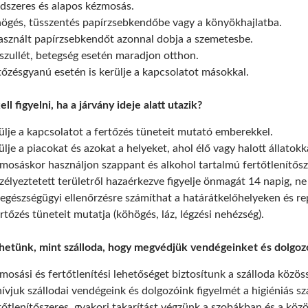
dszeres és alapos kézmosás.
ögés, tüsszentés papírzsebkendőbe vagy a könyökhajlatba.
asznált papírzsebkendőt azonnal dobja a szemetesbe.
szullét, betegség esetén maradjon otthon.
tőzésgyanú esetén is kerülje a kapcsolatot másokkal.
ll figyelni, ha a járvány ideje alatt utazik?
ülje a kapcsolatot a fertőzés tüneteit mutató emberekkel.
ülje a piacokat és azokat a helyeket, ahol élő vagy halott állatokk
mosáskor használjon szappant és alkohol tartalmú fertőtlenítősz
zélyeztetett területről hazaérkezve figyelje önmagát 14 napig, 
egészségügyi ellenőrzésre számíthat a határátkelőhelyeken és rep
ertőzés tüneteit mutatja (köhögés, láz, légzési nehézség).
hetünk, mint szálloda, hogy megvédjük vendégeinket és dolgozói
mosási és fertőtlenítési lehetőséget biztosítunk a szálloda közöss
hívjuk szállodai vendégeink és dolgozóink figyelmét a higiéniás s
tőtlenítőszeres, gyakori takarítást végzünk a szobákban és a köz