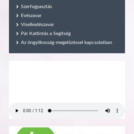
Szerfogyasztás
Evészavar
Viselkedészavar
Pár Kattintás a Segítség
Az öngyilkosság-megelőzéssel kapcsolatban