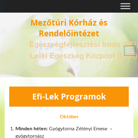
Mezőtúri Kórház és
Rendelőintézet
Efi-Lek Programok
Október
Minden héten:
Gyógytorna Zétényi Emese –
gyógytornász