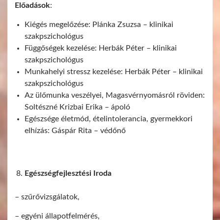
Előadások
:
Kiégés megelőzése: Plánka Zsuzsa – klinikai
szakpszichológus
Függőségek kezelése: Herbák Péter – klinikai
szakpszichológus
Munkahelyi stressz kezelése: Herbák Péter – klinikai
szakpszichológus
Az ülőmunka veszélyei, Magasvérnyomásról röviden:
Soltészné Krizbai Erika – ápoló
Egészsége életmód, ételintolerancia, gyermekkori
elhízás: Gáspár Rita – védőnő
Egészségfejlesztési Iroda
– szűrővizsgálatok,
– egyéni állapotfelmérés,