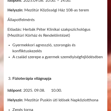
Időpont
: 2025.09.06. 10.00. – 14.00.
Helyszín
: Mezőtúr Közösségi Ház 108-as terem
Állapotfelmérés
Előadás: Herbák Péter Klinikai szakpszichológus
(Mezőtúri Kórház és Rendelőintézet)
Gyermekkori agresszió, szorongás és
konfliktuskezelés
A család szerepe a gyermek személyiségfejlődésében
Fizioterápia világnapja
Időpont
: 2025. 09.08. 10.00.
Helyszín
: Mezőtúr Puskin úti Idősek Napköziotthona
Zenés torna