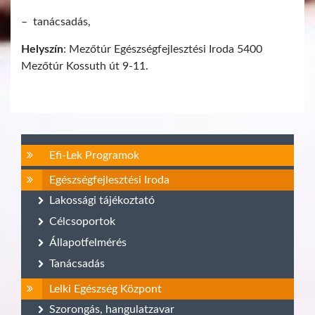
– tanácsadás,
Helyszín
: Mezőtúr Egészségfejlesztési Iroda 5400
Mezőtúr Kossuth út 9-11.
Efi-Lek Programok
Egészségfejlesztési Iroda
Lakossági tájékoztató
Célcsoportok
Állapotfelmérés
Tanácsadás
Lelki Egészség Központ
Szorongás, hangulatzavar