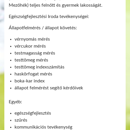
Mezőhék)
teljes felnőtt és gyermek lakosságát.
Egészségfejlesztési Iroda tevékenységei:
Állapotfelmérés / állapot követés:
vérnyomás mérés
vércukor mérés
testmagasság mérés
testtömeg mérés
testtömeg indexszámítás
haskörfogat mérés
boka-kar index
állapot felmérést segítő kérdőívek
Egyéb:
egészségfejlesztés
szűrés
kommunikációs tevékenység