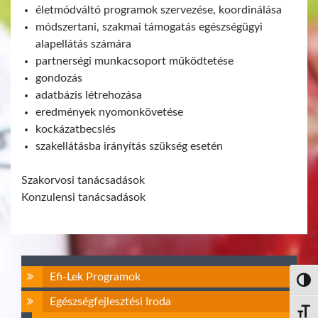
életmódváltó programok szervezése, koordinálása
módszertani, szakmai támogatás egészségügyi
alapellátás számára
partnerségi munkacsoport működtetése
gondozás
adatbázis létrehozása
eredmények nyomonkövetése
kockázatbecslés
szakellátásba irányítás szükség esetén​
Szakorvosi tanácsadások
Konzulensi tanácsadások
Efi-Lek Programok
Nagy 
Egészségfejlesztési Iroda
Betűm