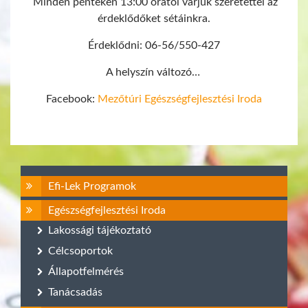
Minden pénteken 13:00 órától várjuk szeretettel az
érdeklődőket sétáinkra.
Érdeklődni: 06-56/550-427
A helyszín változó…
Facebook:
Mezőtúri Egészségfejlesztési Iroda
Efi-Lek Programok
Egészségfejlesztési Iroda
Lakossági tájékoztató
Célcsoportok
Állapotfelmérés
Tanácsadás