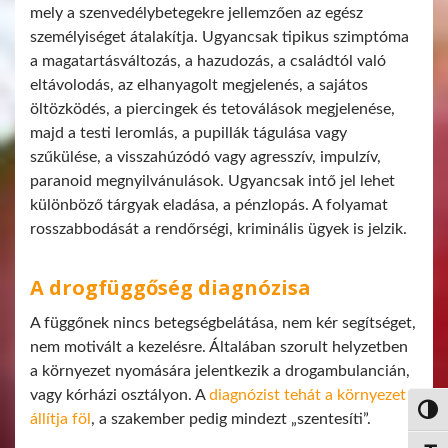
mely a szenvedélybetegekre jellemzően az egész
személyiséget átalakítja. Ugyancsak tipikus szimptóma
a magatartásváltozás, a hazudozás, a családtól való
eltávolodás, az elhanyagolt megjelenés, a sajátos
öltözködés, a piercingek és tetoválások megjelenése,
majd a testi leromlás, a pupillák tágulása vagy
szűkülése, a visszahúzódó vagy agresszív, impulzív,
paranoid megnyilvánulások. Ugyancsak intő jel lehet
különböző tárgyak eladása, a pénzlopás. A folyamat
rosszabbodását a rendőrségi, kriminális ügyek is jelzik.
A drogfüggőség diagnózisa
A függőnek nincs betegségbelátása, nem kér segítséget,
nem motivált a kezelésre. Általában szorult helyzetben
a környezet nyomására jelentkezik a drogambulancián,
vagy kórházi osztályon. A
diagnózist tehát a környezet
Nagy 
állítja föl
, a szakember pedig mindezt „szentesíti”.