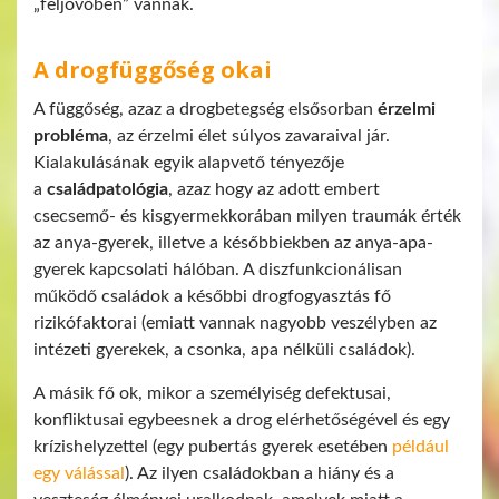
„feljövőben” vannak.
A drogfüggőség okai
A függőség, azaz a drogbetegség elsősorban
érzelmi
probléma
, az érzelmi élet súlyos zavaraival jár.
Kialakulásának egyik alapvető tényezője
a
családpatológia
, azaz hogy az adott embert
csecsemő- és kisgyermekkorában milyen traumák érték
az anya-gyerek, illetve a későbbiekben az anya-apa-
gyerek kapcsolati hálóban. A diszfunkcionálisan
működő családok a későbbi drogfogyasztás fő
rizikófaktorai (emiatt vannak nagyobb veszélyben az
intézeti gyerekek, a csonka, apa nélküli családok).
A másik fő ok, mikor a személyiség defektusai,
konfliktusai egybeesnek a drog elérhetőségével és egy
krízishelyzettel (egy pubertás gyerek esetében
például
egy válással
). Az ilyen családokban a hiány és a