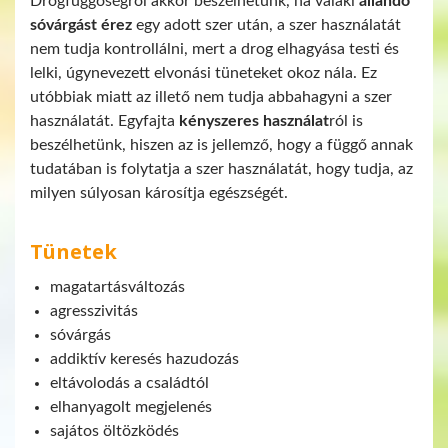
Drogfüggőségről akkor beszélhetünk, ha valaki
állandó
sóvárgást érez
egy adott szer után, a szer használatát
nem tudja kontrollálni, mert a drog elhagyása testi és
lelki, úgynevezett elvonási tüneteket okoz nála. Ez
utóbbiak miatt az illető nem tudja abbahagyni a szer
használatát. Egyfajta
kényszeres használat
ról is
beszélhetünk, hiszen az is jellemző, hogy a függő annak
tudatában is folytatja a szer használatát, hogy tudja, az
milyen súlyosan károsítja egészségét.
Tünetek
magatartásváltozás
agresszivitás
sóvárgás
addiktív keresés hazudozás
eltávolodás a családtól
elhanyagolt megjelenés
sajátos öltözködés