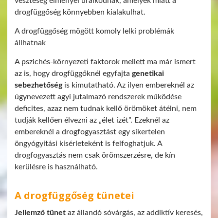
veszteség élményei uralkodnak, amelyek miatt a
drogfüggőség könnyebben kialakulhat.
A drogfüggőség mögött komoly lelki problémák
állhatnak
A pszichés-környezeti faktorok mellett ma már ismert
az is, hogy drogfüggőknél egyfajta
genetikai
sebezhetőség
is kimutatható. Az ilyen embereknél az
úgynevezett agyi jutalmazó rendszerek működése
deficites, azaz nem tudnak kellő örömöket átélni, nem
tudják kellően élvezni az „élet ízét”. Ezeknél az
embereknél a drogfogyasztást egy sikertelen
öngyógyítási kísérleteként is felfoghatjuk. A
drogfogyasztás nem csak örömszerzésre, de kín
kerülésre is használható.
A drogfüggőség tünetei
Jellemző tünet
az állandó sóvárgás, az addiktív keresés,