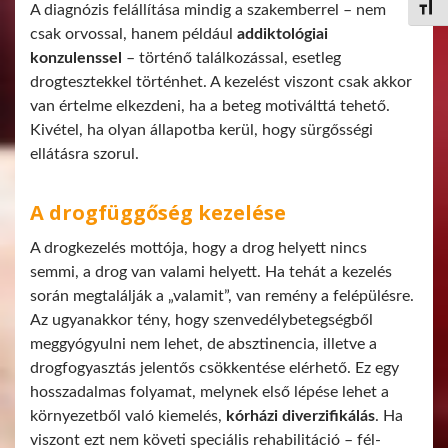
A diagnózis felállítása mindig a szakemberrel – nem
Betűm
csak orvossal, hanem például
addiktológiai
konzulenssel
– történő találkozással, esetleg
drogtesztekkel történhet. A kezelést viszont csak akkor
van értelme elkezdeni, ha a beteg motiválttá tehető.
Kivétel, ha olyan állapotba kerül, hogy sürgősségi
ellátásra szorul.
A drogfüggőség kezelése
A drogkezelés mottója, hogy a drog helyett nincs
semmi, a drog van valami helyett. Ha tehát a kezelés
során megtalálják a „valamit”, van remény a felépülésre.
Az ugyanakkor tény, hogy szenvedélybetegségből
meggyógyulni nem lehet, de absztinencia, illetve a
drogfogyasztás jelentős csökkentése elérhető. Ez egy
hosszadalmas folyamat, melynek első lépése lehet a
környezetből való kiemelés,
kórházi diverzifikálás
. Ha
viszont ezt nem követi speciális rehabilitáció – fél-