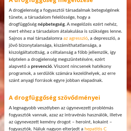
A drogjelenség a fogyasztói társadalmak betegségének
tünete, a társadalom felelőssége, hogy a
drogfüggőség
népbetegség
. A megelőzés ezért nehéz,
mert ehhez a társadalom átalakulása is szükséges lenne.
Sajnos a mai társadalomra
az agresszió
, a depresszió, a
jövő bizonytalansága, kiszámíthatatlansága, a
kiszolgáltatottság, a céltalanság a főbb jellemzők, így
képtelen a drogjelenség megszüntetésére, ezért
alapvető a
prevenció
. Viszont nincsenek hatékony
programok, a serdülők számára kezelőhelyek, az erre
szánt anyagi források egyre jobban elapadnak.
A drogfüggőség szövődményei
A legnagyobb veszélyben az úgynevezett problémás
fogyasztók vannak, azaz az intravénás használók, illetve
az úgynevezett kemény drogot – heroint, kokaint –
fogyasztók. Náluk nagyon elterjedt a
hepatitis C