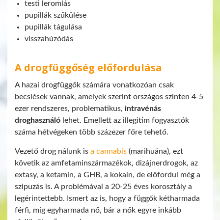
testi leromlás
pupillák szűkülése
pupillák tágulása
visszahúzódás
A drogfüggőség előfordulása
A hazai drogfüggők számára vonatkozóan csak
becslések vannak, amelyek szerint országos szinten 4-5
ezer rendszeres, problematikus,
intravénás
droghasználó
lehet. Emellett az illegitim fogyasztók
száma hétvégeken több százezer főre tehető.
Vezető drog nálunk is
a cannabis
(marihuána), ezt
követik az amfetaminszármazékok, dizájnerdrogok, az
extasy, a ketamin, a GHB, a kokain, de előfordul még a
szipuzás is. A problémával a 20-25 éves korosztály a
legérintettebb. Ismert az is, hogy a függők kétharmada
férfi, míg egyharmada nő, bár a nők egyre inkább