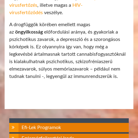
vírusfertőzés
, illetve magas a
HIV-
vírusfertőződés
veszélye.
A drogfüggők körében emellett magas
az
öngyilkosság
előfordulási aránya, és gyakoriak a
pszichotikus zavarok, a depresszió és a szorongásos
kórképek is. Ez olyannyira így van, hogy még a
legkevésbé ártalmasnak tartott cannabisfogyasztóknál
is kialakulhatnak pszichotikus, szkizofréniaszerű
elmezavarok, súlyos memóriazavarok – például nem
tudnak tanulni -, legyengül az immunrendszerük is.
Efi-Lek Programok