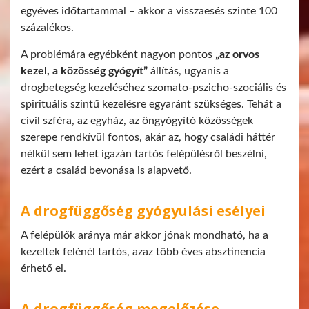
egyéves időtartammal – akkor a visszaesés szinte 100
százalékos.
A problémára egyébként nagyon pontos
„az orvos
kezel, a közösség gyógyít”
állítás, ugyanis a
drogbetegség kezeléséhez szomato-pszicho-szociális és
spirituális szintű kezelésre egyaránt szükséges. Tehát a
civil szféra, az egyház, az öngyógyító közösségek
szerepe rendkívül fontos, akár az, hogy családi háttér
nélkül sem lehet igazán tartós felépülésről beszélni,
ezért a család bevonása is alapvető.
A drogfüggőség gyógyulási esélyei
A felépülők aránya már akkor jónak mondható, ha a
kezeltek felénél tartós, azaz több éves absztinencia
érhető el.
A drogfüggőség megelőzése