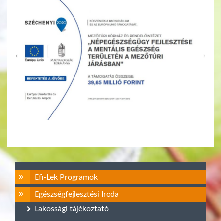
Efi-Lek Programok
Egészségfejlesztési Iroda
Lakossági tájékoztató