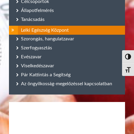
Célcsoportok
Állapotfelmérés
Tanácsadás
Lelki Egészség Központ
Szorongás, hangulatzavar
Szerfogyasztás
Evészavar
Nagy 
Viselkedészavar
Betűm
Pár Kattintás a Segítség
Az öngyilkosság-megelőzéssel kapcsolatban